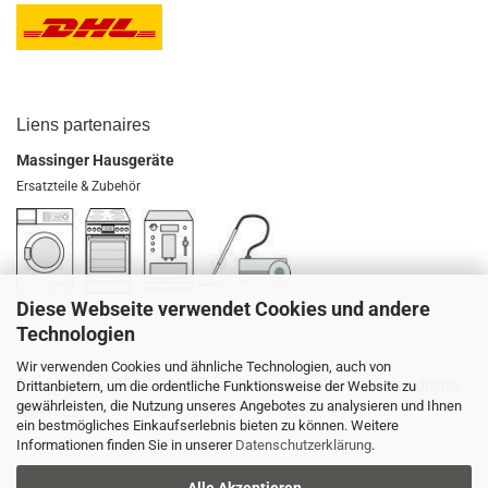
Liens
partenaires
Massinger Hausgeräte
Ersatzteile & Zubehör
Diese Webseite verwendet Cookies und andere
Technologien
Wir verwenden Cookies und ähnliche Technologien, auch von
Copyright ©
2014 - 2025
,
www.strandholz.net
,
Tous droits
Drittanbietern, um die ordentliche Funktionsweise der Website zu
gewährleisten, die Nutzung unseres Angebotes zu analysieren und Ihnen
réservés
.
ein bestmögliches Einkaufserlebnis bieten zu können. Weitere
Informationen finden Sie in unserer
Datenschutzerklärung
.