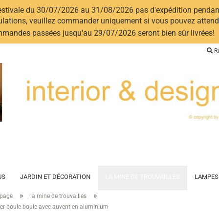
estivale du 30/07/2026 au 31/08/2026 pas d'expédition pendant
ulations, veuillez commander uniquement si vous pouvez attendre
mandes passées jusqu'au 29/07/2026 seront bien sûr livrées!
Re
US
JARDIN ET DÉCORATION
LA MINE DE TROUVAILLES
LAMPES
»
»
 page
la mine de trouvailles
er boule boule avec auvent en aluminium