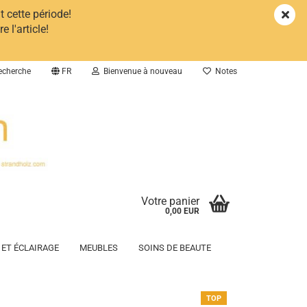
 cette période!
 l'article!
cherche
FR
Bienvenue à nouveau
Notes
Votre panier
0,00 EUR
 ET ÉCLAIRAGE
MEUBLES
SOINS DE BEAUTE
TOP